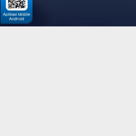
Jadwal bank
Kalkula
VISABET88 AGEN SLO
VISABET88 SLOTS | VISABET88 ESPORT | V
VISABET88 TANGKAS | VISABET88 TOGEL | VI
REFERRAL |
Agen Taruhan Online
&
Situs Judi
indonesia. Dengan hanya mempunyai 1 Usernam
mulai dari Slot, live casino, game tangkas, idnl