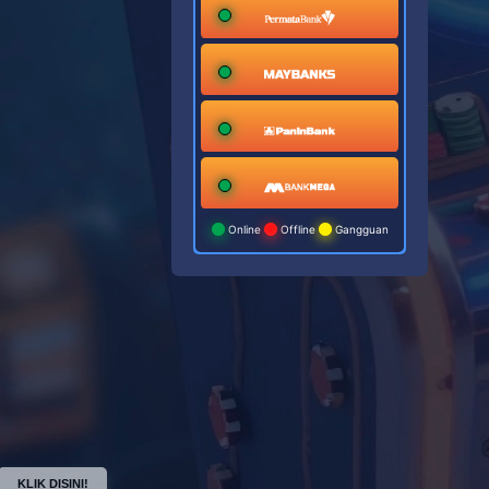
Online
Offline
Gangguan
KLIK DISINI!