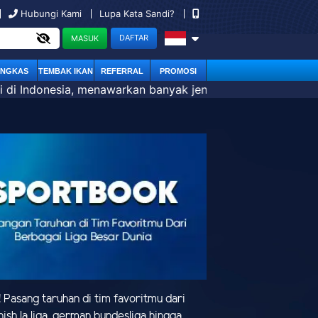
Hubungi Kami
Lupa Kata Sandi?
DAFTAR
ANGKAS
TEMBAK IKAN
REFERRAL
PROMOSI
awarkan banyak jenis permainan judi seperti sportbook, e
Pasang taruhan di tim favoritmu dari
ish la liga, german bundesliga hingga